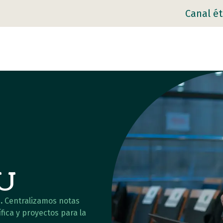
Canal ét
AU
.
Centralizamos notas
fica y proyectos para la