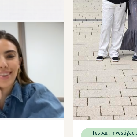
Fespau
,
Investigaci