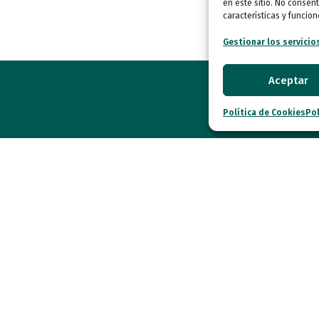
en este sitio. No consent
características y funcion
Gestionar los servicio
Aceptar
Política de Cookies
Pol
Calle Garibay
Madrid
autismo@fe
Tlf.: 91 290 58