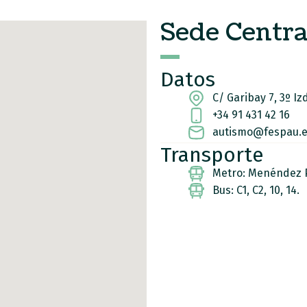
Sede Centra
Datos
C/ Garibay 7, 3º I
+34 91 431 42 16
autismo@fespau.
Transporte
Metro: Menéndez P
Bus: C1, C2, 10, 14.