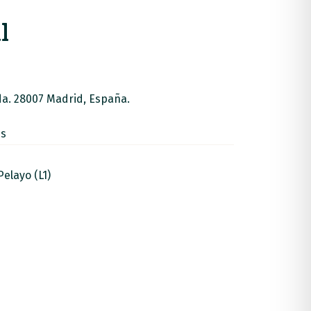
l
zda. 28007 Madrid, España.
es
elayo (L1)