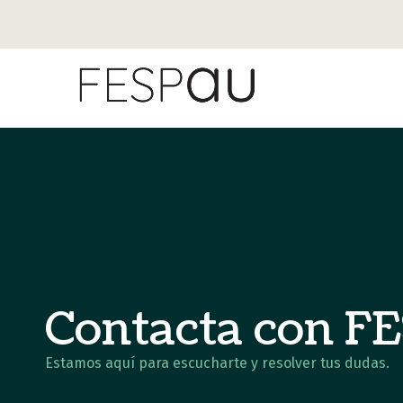
Contacta con 
Estamos aquí para escucharte y resolver tus dudas.