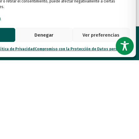
ir o retirar el consentimiento, puede afectar negativamente a ciertas
es.
s
Denegar
Ver preferencias
ítica de Privacidad
Compromiso con la Protección de Datos personales
, 7. 3ª Planta Derecha 28007
spau.es
 06