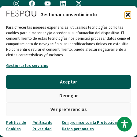
Gestionar consentimiento
Calle Garibay, 7. 3ª Planta Derecha 28007 Madrid
Para ofrecer las mejores experiencias, utilizamos tecnologías como las
autismo@fespau.es
cookies para almacenar y/o acceder a la información del dispositivo. El
consentimiento de estas tecnologías nos permitirá procesar datos como el
comportamiento de navegación o las identificaciones únicas en este sitio.
Tlf.: 91 290 58 06
No consentir o retirar el consentimiento, puede afectar negativamente a
ciertas características y funciones.
Atención al Público
Gestionar los servicios
Lunes a miércoles
Aceptar
09:00 a 16:00
Denegar
Jueves (online)
09:00 a 16:00
Ver preferencias
Viernes (online)
09:00 a 14:00
Política de
Política de
Compromiso con la Protección de
Cookies
Privacidad
Datos personales