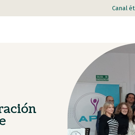
Canal ét
bración
e