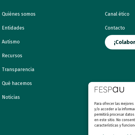
Quiénes somos
Canal ético
Entidades
Contacto
Autismo
¡Colabor
Recursos
Transparencia
Qué hacemos
Noticias
Para ofrecer las mejores
y/o acceder a la informa
permitirá procesar datos
en este sitio. No consent
características y funcion