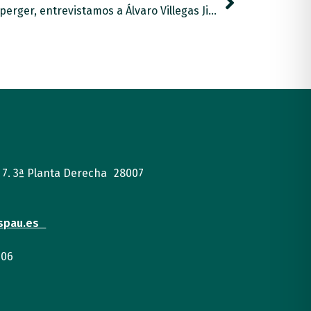
Por el Día Internacional del Asperger, entrevistamos a Álvaro Villegas Jiménez.
, 7. 3ª Planta Derecha 28007
spau.es
 06