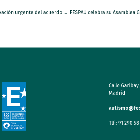
FESPAU se une al CERMI para exigir la renovación urgente del acuerdo de distribución del 0,7 % del IRPF y del Impuesto de Sociedades
Calle Garibay
Madrid
autismo@fe
Tlf.: 91 290 58