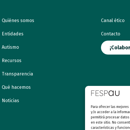
Quiénes somos
Canal ético
Entidades
Contacto
Autismo
¡Colabor
Recursos
Transparencia
Qué hacemos
Noticias
Para ofrecer las mejores
y/o acceder a la informa
permitirá procesar datos
en este sitio. No consent
características y funcion