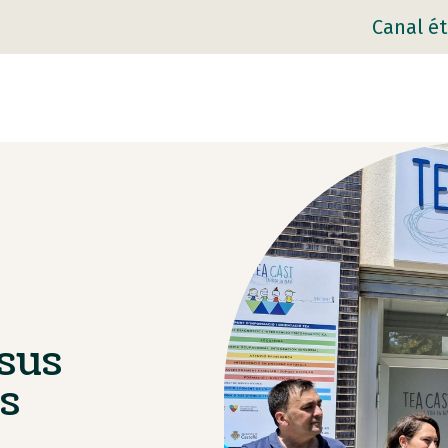
Canal ét
sus
s