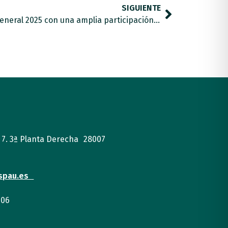
SIGUIENTE
FESPAU celebra su Asamblea General 2025 con una amplia participación y aprobación de documentos estratégicos clave
, 7. 3ª Planta Derecha 28007
spau.es
 06