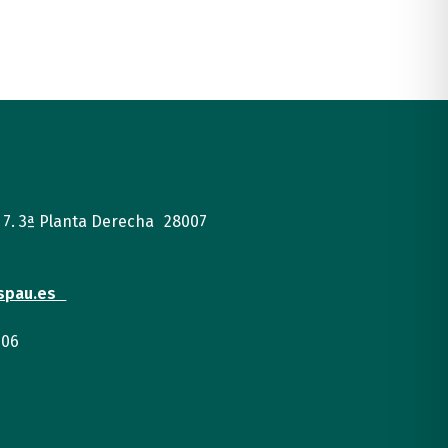
, 7. 3ª Planta Derecha 28007
spau.es
 06