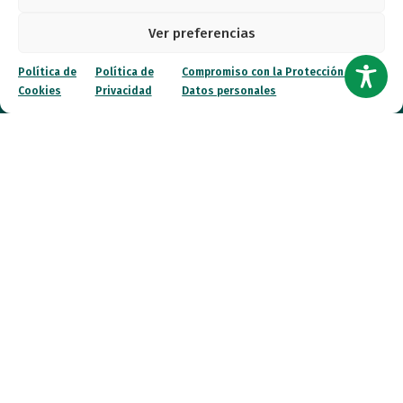
Noticias
Ver preferencias
Canal ético
Política de
Política de
Compromiso con la Protección de
Cookies
Privacidad
Datos personales
Contacto
¡Colabora!
© 2026 FESPAU. Todos los derechos reservados.
Política de Privacidad
Política de Cookies
Compromiso con la Protección de Datos personales