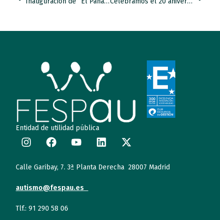
Inauguración de “El Panal”, primer centro integral y viviendas tuteladas de APNALP.
Celebramos el 20 aniversario de APACU.
Entidad de utilidad pública
Calle Garibay, 7. 3ª Planta Derecha 28007 Madrid
autismo@fespau.es
Tlf.: 91 290 58 06