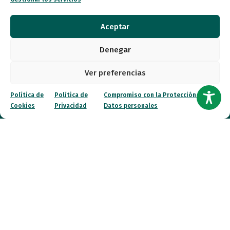
Transparencia
Aceptar
Qué hacemos
Denegar
Noticias
Ver preferencias
Política de
Política de
Compromiso con la Protección de
Canal ético
Cookies
Privacidad
Datos personales
Contacto
¡Colabora!
© 2026 FESPAU. Todos los derechos reservados.
Política de Privacidad
Política de Cookies