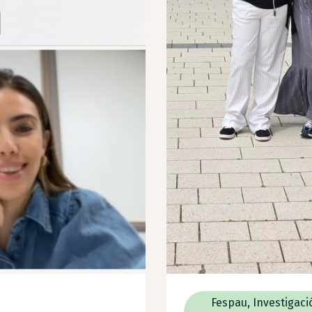
Fespau
,
Investigaci