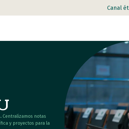
Canal ét
AU
.
Centralizamos notas
fica y proyectos para la