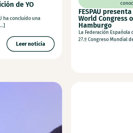
ición de YO
conoc
FESPAU presenta 
World Congress o
U ha concluido una
Hamburgo
..]
La Federación Española 
27.º Congreso Mundial de 
Leer noticia