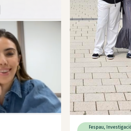
Fespau
,
Investigaci