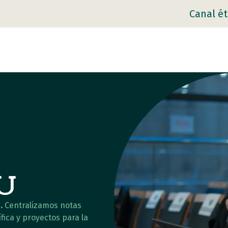
Canal ét
AU
.
Centralizamos notas
fica y proyectos para la