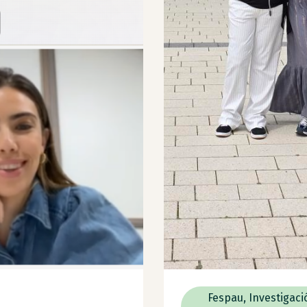
Fespau
,
Investigaci