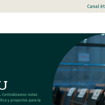
Canal ét
AU
.
Centralizamos notas
fica y proyectos para la