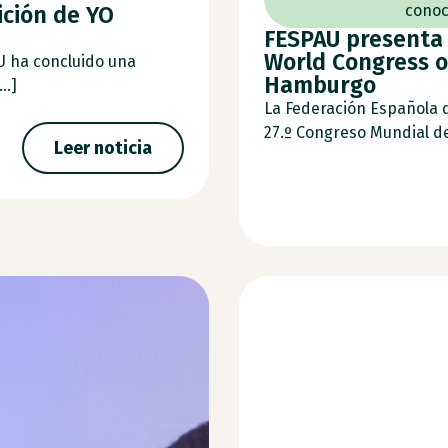
ición de YO
conoc
FESPAU presenta 
World Congress o
U ha concluido una
Hamburgo
..]
La Federación Española 
27.º Congreso Mundial de 
Leer noticia