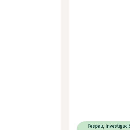
Fespau
,
Investigaci