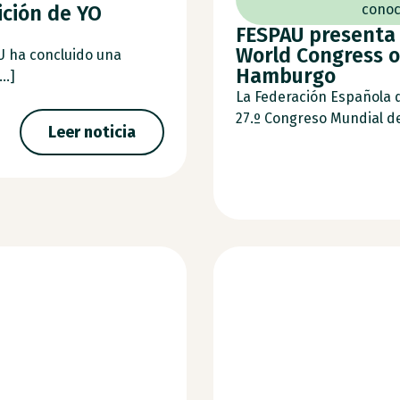
ición de YO
conoc
FESPAU presenta 
World Congress o
U ha concluido una
Hamburgo
..]
La Federación Española 
27.º Congreso Mundial de 
Leer noticia