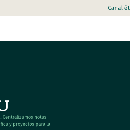
Canal ét
AU
.
Centralizamos notas
fica y proyectos para la