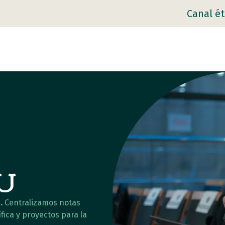
Canal ét
AU
.
Centralizamos notas
fica y proyectos para la