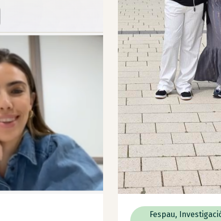
Fespau
,
Investigaci