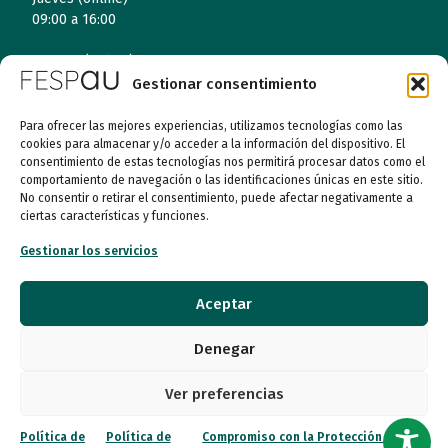
09:00 a 16:00
Viernes (online)
09:00 a 14:00
Gestionar consentimiento
Para ofrecer las mejores experiencias, utilizamos tecnologías como las
cookies para almacenar y/o acceder a la información del dispositivo. El
Quiénes somos
consentimiento de estas tecnologías nos permitirá procesar datos como el
comportamiento de navegación o las identificaciones únicas en este sitio.
No consentir o retirar el consentimiento, puede afectar negativamente a
Entidades
ciertas características y funciones.
Autismo
Gestionar los servicios
Recursos
Aceptar
Transparencia
Denegar
Qué hacemos
Ver preferencias
Noticias
Política de
Política de
Compromiso con la Protección de