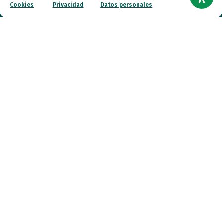
Cookies
Privacidad
Datos personales
Canal ético
Contacto
¡Colabora!
© 2026 FESPAU. Todos los derechos reservados.
Política de Privacidad
Política de Cookies
Compromiso con la Protección de Datos personales