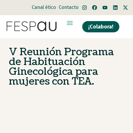
Canal ético
Contacto
¡Colabora!
Quiénes somos
Qué hacemos
V Reunión Programa
de Habituación
Ginecológica para
mujeres con TEA.