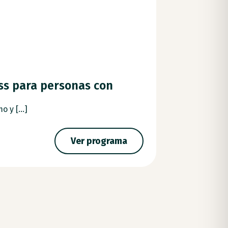
ss para personas con
SIO. Servi
El SIO se const
 y [...]
Ver programa