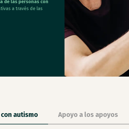
da de las personas con
tivas a través de las
 con autismo
Apoyo a los apoyos