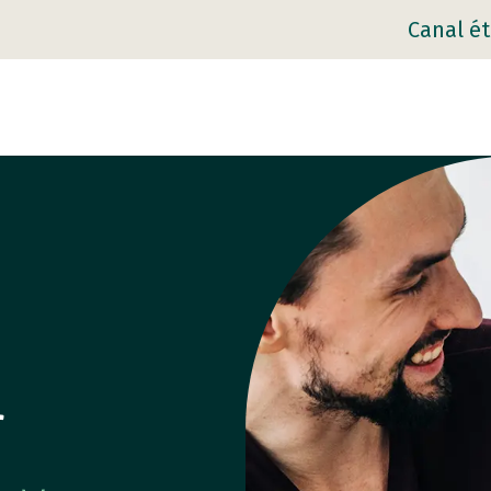
Canal ét
n