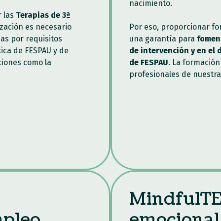
nacimiento.
 las
Terapias de 3ª
ización es necesario
Por eso, proporcionar f
das por requisitos
una garantía para
foment
tica de FESPAU y de
de intervención y en el 
ciones como la
de FESPAU
. La formación
profesionales de nuestra
MindfulTE
mpleo
emocional