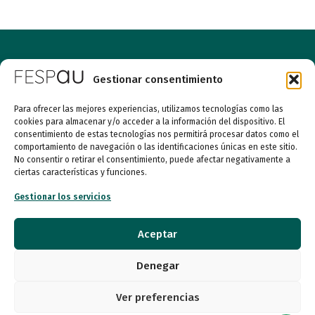
Gestionar consentimiento
Para ofrecer las mejores experiencias, utilizamos tecnologías como las
cookies para almacenar y/o acceder a la información del dispositivo. El
consentimiento de estas tecnologías nos permitirá procesar datos como el
comportamiento de navegación o las identificaciones únicas en este sitio.
No consentir o retirar el consentimiento, puede afectar negativamente a
Entidad de utilidad pública
ciertas características y funciones.
Gestionar los servicios
Calle Garibay, 7. 3ª Planta Derecha 28007 Madrid
Aceptar
autismo@fespau.es
Denegar
Tlf.: 91 290 58 06
Ver preferencias