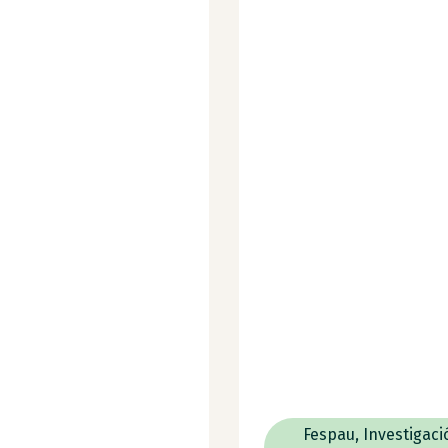
Fespau
,
Investigaci