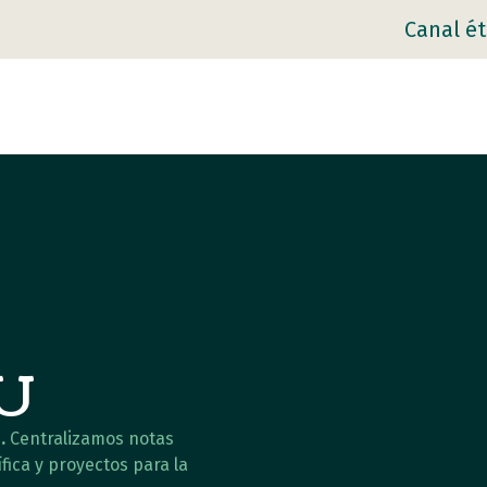
Canal ét
AU
.
Centralizamos notas
fica y proyectos para la