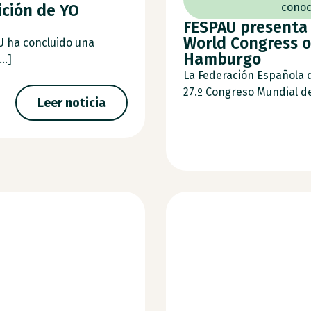
ición de YO
conoc
FESPAU presenta 
World Congress o
U ha concluido una
Hamburgo
..]
La Federación Española 
27.º Congreso Mundial de 
Leer noticia