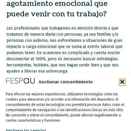
agotamiento emocional que
puede venir con tu trabajo?
Los profesionales que trabajamos en atención directa y que
tratamos de manera diaria con personas, ya sea familias y/o
personas con autismo, nos enfrentamos a situaciones de gran
impacto o carga emocional que se suma al estrés laboral que
podamos tener. En ocasiones es complicado y cuesta mucho
desconectar al 100%, pero es necesario buscar estrategias,
herramientas, hobbies, que nos hagan sentir bien y que nos
ayuden a liberar esa sobrecarga.
Gestionar consentimiento
En el marco del Día Mundial del
Trabajo Social, ¿qué te gustaría
Para ofrecer las mejores experiencias, utilizamos tecnologías como las
cookies para almacenar y/o acceder a la información del dispositivo. El
que la gente entendiera mejor
consentimiento de estas tecnologías nos permitirá procesar datos como el
comportamiento de navegación o las identificaciones únicas en este sitio.
sobre el trabajo social y su
No consentir o retirar el consentimiento, puede afectar negativamente a
ciertas características y funciones.
importancia para las personas
Gestionar los servicios