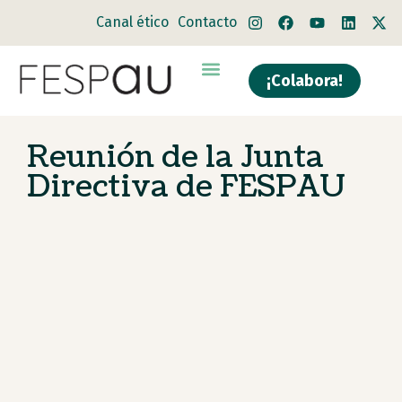
Canal ético
Contacto
¡Colabora!
Quiénes somos
Qué hacemos
Reunión de la Junta
Directiva de FESPAU