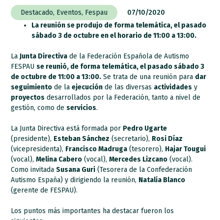
Destacado
,
Eventos
,
Fespau
07/10/2020
La reunión se produjo de forma telemática, el pasado
sábado 3 de octubre en el horario de 11:00 a 13:00.
La
Junta Directiva
de la Federación Española de Autismo
FESPAU
se reunió, de forma telemática, el pasado sábado 3
de octubre de 11:00 a 13:00.
Se trata de una reunión para
dar
seguimiento
de la
ejecución
de las diversas
actividades
y
proyectos
desarrollados por la Federación, tanto a nivel de
gestión, como de
servicios
.
La Junta Directiva está formada por
Pedro Ugarte
(presidente),
Esteban Sánchez
(secretario),
Rosi Díaz
(vicepresidenta),
Francisco Madruga
(tesorero),
Hajar Tougui
(vocal),
Melina Cabero
(vocal),
Mercedes Lizcano
(vocal).
Como invitada
Susana Guri
(Tesorera de la Confederación
Autismo España) y dirigiendo la reunión,
Natalia Blanco
(gerente de FESPAU).
Los puntos más importantes ha destacar fueron los