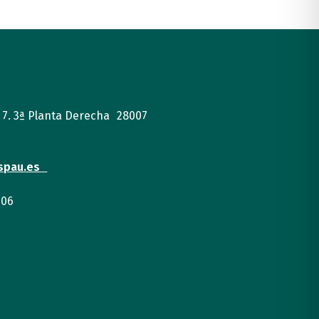
, 7. 3ª Planta Derecha 28007
spau.es
 06