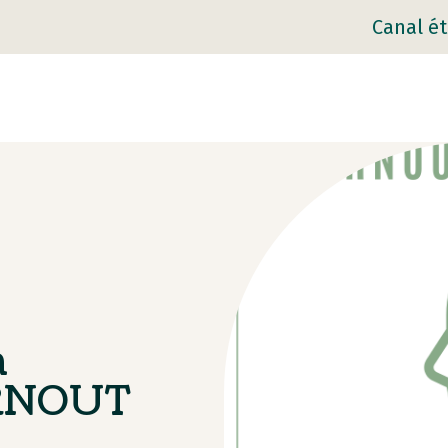
Canal ét
a
URNOUT