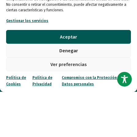
No consentir o retirar el consentimiento, puede afectar negativamente a
Autismo
ciertas características y funciones.
Gestionar los servicios
Recursos
Aceptar
Transparencia
Denegar
Qué hacemos
Ver preferencias
Noticias
Política de
Política de
Compromiso con la Protección de
Cookies
Privacidad
Datos personales
Canal ético
Contacto
¡Colabora!