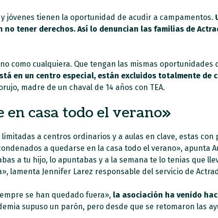
as y jóvenes tienen la oportunidad de acudir a campamentos.
n no tener derechos. Así lo denuncian las familias de Actr
ano como cualquiera. Que tengan las mismas oportunidades q
stá en un centro especial, están excluidos totalmente de c
orujo, madre de un chaval de 14 años con TEA.
 en casa todo el verano»
mitadas a centros ordinarios y a aulas en clave, estas con 
condenados a quedarse en la casa todo el verano», apunta 
bas a tu hijo, lo apuntabas y a la semana te lo tenias que l
a», lamenta Jennifer Larez responsable del servicio de Actra
siempre se han quedado fuera»,
la asociación ha venido ha
demia supuso un parón, pero desde que se retomaron las ay