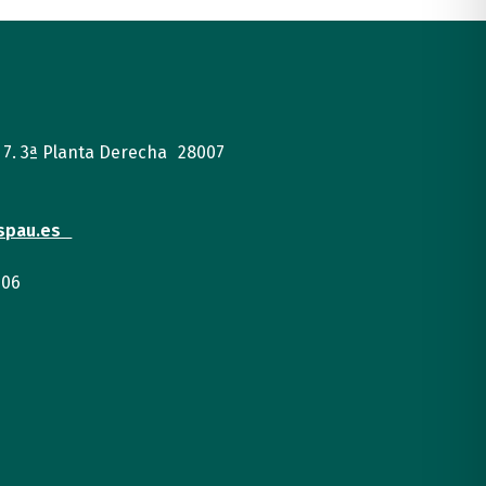
, 7. 3ª Planta Derecha 28007
spau.es
 06