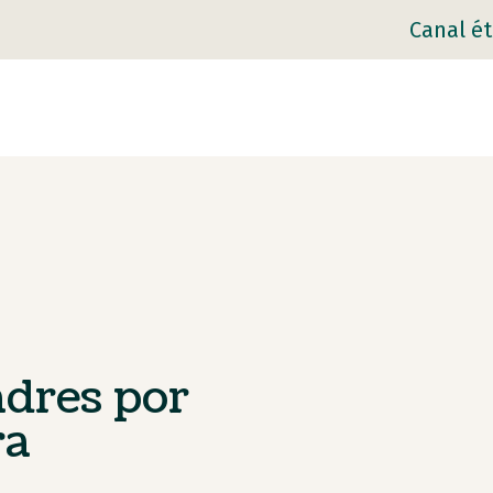
Canal ét
adres por
ra