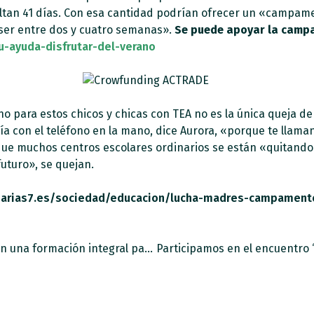
faltan 41 días. Con esa cantidad podrían ofrecer un «campam
 ser entre dos y cuatro semanas».
Se puede apoyar la campa
u-ayuda-disfrutar-del-verano
 para estos chicos y chicas con TEA no es la única queja d
a con el teléfono en la mano, dice Aurora, «porque te llaman
ue muchos centros escolares ordinarios se están «quitand
uturo», se quejan.
narias7.es/sociedad/educacion/lucha-madres-campamento
Autismo España y Fundación Gmp organizan una formación integral para la comunidad educativa.