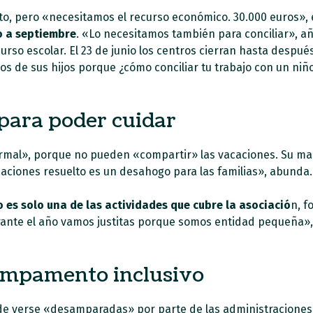
o, pero «necesitamos el recurso económico. 30.000 euros»,
o a septiembre
. «Lo necesitamos también para conciliar», a
rso escolar. El 23 de junio los centros cierran hasta después d
s de sus hijos porque ¿cómo conciliar tu trabajo con un niño 
 para poder cuidar
ormal», porque no pueden «compartir» las vacaciones. Su mari
caciones resuelto es un desahogo para las familias», abunda.
es solo una de las actividades que cubre la asociació
n, f
urante el año vamos justitas porque somos entidad pequeña»
ampamento inclusivo
 de verse «desamparadas» por parte de las administraciones