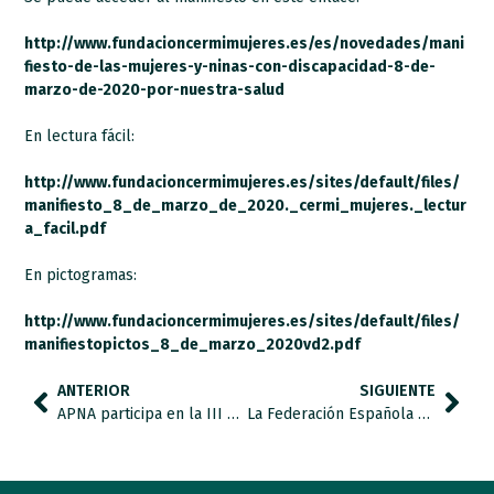
http://www.fundacioncermimujeres.es/es/novedades/mani
fiesto-de-las-mujeres-y-ninas-con-discapacidad-8-de-
marzo-de-2020-por-nuestra-salud
En lectura fácil:
http://www.fundacioncermimujeres.es/sites/default/files/
manifiesto_8_de_marzo_de_2020._cermi_mujeres._lectur
a_facil.pdf
En pictogramas:
http://www.fundacioncermimujeres.es/sites/default/files/
manifiestopictos_8_de_marzo_2020vd2.pdf
ANTERIOR
SIGUIENTE
APNA participa en la III Edición de School Days y en el Congreso Red-Interdidac en el IFEMA.
La Federación Española de Autismo FESPAU aplica el teletrabajo