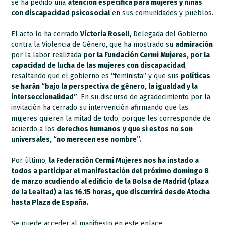
se ha pedido una
atención específica para mujeres y niñas
con discapacidad psicosocial
en sus comunidades y pueblos.
El acto lo ha cerrado
Victoria Rosell,
Delegada del Gobierno
contra la Violencia de Género
,
que ha mostrado su
admiración
por la labor realizada
por la Fundación Cermi Mujeres, por la
capacidad de lucha de las mujeres con discapacidad
,
resaltando que el gobierno es “feminista” y que sus
políticas
se harán “bajo la perspectiva de género, la igualdad y la
interseccionalidad”
. En su discurso de agradecimiento por la
invitación ha cerrado su intervención afirmando que las
mujeres quieren la mitad de todo, porque les corresponde de
acuerdo a los
derechos humanos
y que si estos no son
universales, “no merecen ese nombre”.
Por último,
la Federación Cermi Mujeres nos ha instado a
todos a participar el manifestación del próximo domingo 8
de marzo acudiendo al edificio de la Bolsa de Madrid (plaza
de la Lealtad) a las 16.15 horas, que discurrirá desde Atocha
hasta Plaza de España.
Se puede acceder al manifiesto en este enlace: