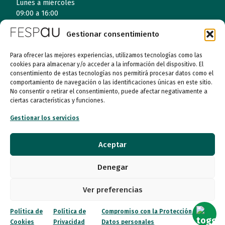
Lunes a miércoles
09:00 a 16:00
Gestionar consentimiento
Jueves (online)
09:00 a 16:00
Para ofrecer las mejores experiencias, utilizamos tecnologías como las
cookies para almacenar y/o acceder a la información del dispositivo. El
Viernes (online)
consentimiento de estas tecnologías nos permitirá procesar datos como el
09:00 a 14:00
comportamiento de navegación o las identificaciones únicas en este sitio.
No consentir o retirar el consentimiento, puede afectar negativamente a
ciertas características y funciones.
Quiénes somos
Gestionar los servicios
Entidades
Aceptar
Autismo
Denegar
Recursos
Ver preferencias
Transparencia
Política de
Política de
Compromiso con la Protección de
Cookies
Privacidad
Datos personales