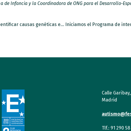
a de Infancia y la Coordinadora de ONG para el Desarrollo-Esp
Mara Parellada, de AMITEA: “Ya podemos identificar causas genéticas en un 25% de casos de autismo y discapacidad intelectual”
Calle Garibay
Madrid
autismo@fe
Tlf.: 91 290 58