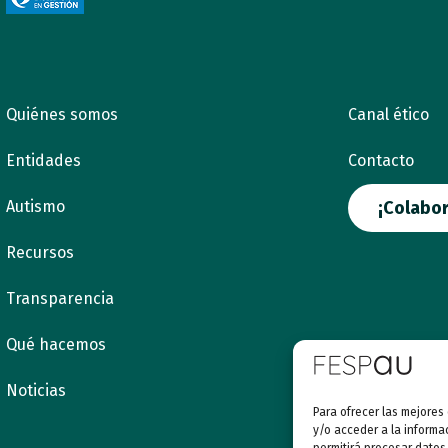
Quiénes somos
Canal ético
Entidades
Contacto
Autismo
¡Colabor
Recursos
Transparencia
Qué hacemos
Noticias
Para ofrecer las mejores
y/o acceder a la informa