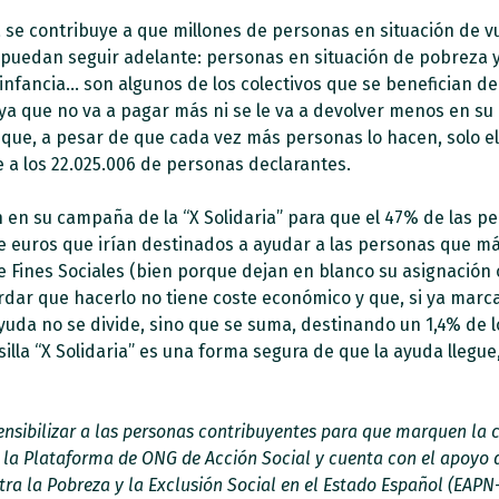
a se contribuye a que millones de personas en situación de vu
 puedan seguir adelante: personas en situación de pobreza y
infancia… son algunos de los colectivos que se benefician de
a que no va a pagar más ni se le va a devolver menos en su 
ue, a pesar de que cada vez más personas lo hacen, solo el 5
e a los 22.025.006 de personas declarantes.
n en su campaña de la “X Solidaria” para que el 47% de las 
e euros que irían destinados a ayudar a las personas que más
e Fines Sociales (bien porque dejan en blanco su asignación
ecordar que hacerlo no tiene coste económico y que, si ya marcan
ayuda no se divide, sino que se suma, destinando un 1,4% de l
silla “X Solidaria” es una forma segura de que la ayuda lleg
ensibilizar a las personas contribuyentes para que marquen la ca
 la Plataforma de ONG de Acción Social y cuenta con el apoyo d
ra la Pobreza y la Exclusión Social en el Estado Español (EAPN