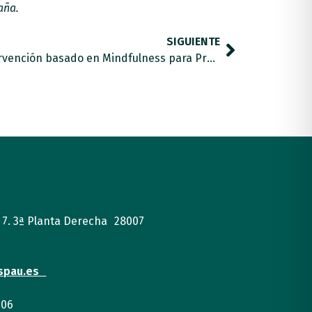
aña.
SIGUIENTE
Iniciamos el Programa de intervención basado en Mindfulness para Profesionales de Apoyo
, 7. 3ª Planta Derecha 28007
spau.es
 06