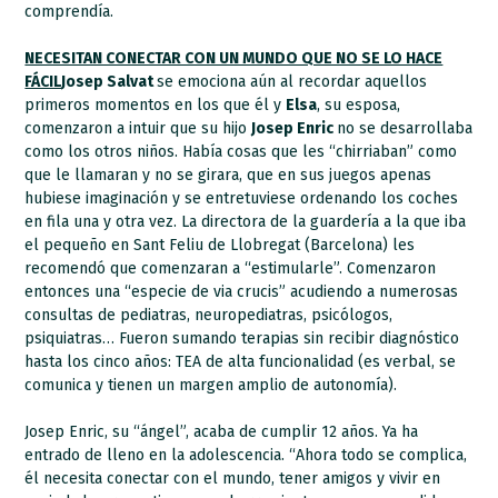
comprendía.
NECESITAN CONECTAR CON UN MUNDO QUE NO SE LO HACE
FÁCIL
Josep Salvat
se emociona aún al recordar aquellos
primeros momentos en los que él y
Elsa
, su esposa,
comenzaron a intuir que su hijo
Josep Enric
no se desarrollaba
como los otros niños. Había cosas que les “chirriaban” como
que le llamaran y no se girara, que en sus juegos apenas
hubiese imaginación y se entretuviese ordenando los coches
en fila una y otra vez. La directora de la guardería a la que iba
el pequeño en Sant Feliu de Llobregat (Barcelona) les
recomendó que comenzaran a “estimularle”. Comenzaron
entonces una “especie de via crucis” acudiendo a numerosas
consultas de pediatras, neuropediatras, psicólogos,
psiquiatras… Fueron sumando terapias sin recibir diagnóstico
hasta los cinco años: TEA de alta funcionalidad (es verbal, se
comunica y tienen un margen amplio de autonomía).
Josep Enric, su “ángel”, acaba de cumplir 12 años. Ya ha
entrado de lleno en la adolescencia. “Ahora todo se complica,
él necesita conectar con el mundo, tener amigos y vivir en