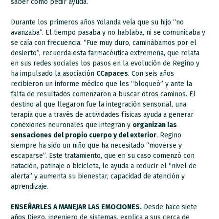
saber cómo pedir ayuda.
Durante los primeros años Yolanda veía que su hijo “no
avanzaba”. El tiempo pasaba y no hablaba, ni se comunicaba y
se caía con frecuencia. “Fue muy duro, caminábamos por el
desierto”, recuerda esta farmacéutica extremeña, que relata
en sus redes sociales los pasos en la evolución de Regino y
ha impulsado la asociación
CCapaces
. Con seis años
recibieron un informe médico que les “bloqueó” y ante la
falta de resultados comenzaron a buscar otros caminos. El
destino al que llegaron fue la integración sensorial, una
terapia que a través de actividades físicas ayuda a generar
conexiones neuronales que integran y
organizan las
sensaciones del propio cuerpo y del exterior
. Regino
siempre ha sido un niño que ha necesitado “moverse y
escaparse”. Este tratamiento, que en su caso comenzó con
natación, patinaje o bicicleta, le ayuda a reducir el “nivel de
alerta” y aumenta su bienestar, capacidad de atención y
aprendizaje.
ENSEÑARLES A MANEJAR LAS EMOCIONES.
Desde hace siete
años Diego, ingeniero de sistemas, explica a sus cerca de