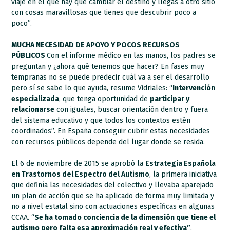
viaje en el que hay que cambiar el destino y llegas a otro sitio
con cosas maravillosas que tienes que descubrir poco a
poco”.
MUCHA NECESIDAD DE APOYO Y POCOS RECURSOS
PÚBLICOS
Con el informe médico en las manos, los padres se
preguntan y ¿ahora qué tenemos que hacer? En fases muy
tempranas no se puede predecir cuál va a ser el desarrollo
pero sí se sabe lo que ayuda, resume Vidriales: “
Intervención
especializada
, que tenga oportunidad de
participar y
relacionarse
con iguales, buscar orientación dentro y fuera
del sistema educativo y que todos los contextos estén
coordinados”. En España conseguir cubrir estas necesidades
con recursos públicos depende del lugar donde se resida.
El 6 de noviembre de 2015 se aprobó la
Estrategia Española
en Trastornos del Espectro del Autismo
, la primera iniciativa
que definía las necesidades del colectivo y llevaba aparejado
un plan de acción que se ha aplicado de forma muy limitada y
no a nivel estatal sino con actuaciones específicas en algunas
CCAA. “
Se ha tomado conciencia de la dimensión que tiene el
autismo pero falta esa aproximación real y efectiva”
,