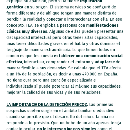
explique su aparición, pero sí la fuerte
implicación
genética
en su origen. El sistema nervioso se configuró de
forma diferente y de ahí que tengan una manera distinta de
percibir la realidad y conectar e interaccionar con ella. En ese
concepto, TEA, se engloba a personas con
manifestaciones
clínicas muy diversas
. Algunas de ellas pueden presentar una
discapacidad intelectual pero otras tener altas capacidades,
unas tener dificultades graves en el habla y otras dominar el
lenguaje de manera extraordinaria. Lo que tienen todos en
común es que les cuesta
establecer una comunicación social
efectiva
, interactuar, comprender el entorno y
adaptarse
de
manera flexible a sus demandas. Se calcula que el TEA afecta
a un 1% de la población, es decir a unas 470.000 en España.
No tiene cura pero una atención especializada e
individualizada sí puede potenciar al máximo sus capacidades,
mejorar la calidad de sus vidas y de sus relaciones.
LA IMPORTANCIA DE LA DETECCIÓN PRECOZ
. Las primeras
sospechas suelen surgir en el ámbito familiar o educativo
cuando se percibe que el desarrollo del niño o la niña no
responde a lo previsto. Que un bebé de un año apenas tenga
contacto ocular,
no le interesen juegos simples
como el