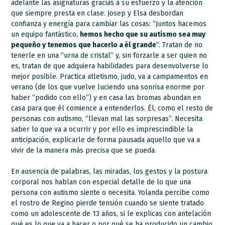
adelante las asignaturas gracias a su esfuerzo y la atención
que siempre presta en clase. Josep y Elsa desbordan
confianza y energía para cambiar las cosas: “Juntos hacemos
un equipo fantástico,
hemos hecho que su autismo sea muy
pequeño y tenemos que hacerlo a él grande
“. Tratan de no
tenerle en una “urna de cristal” y, sin forzarle a ser quien no
es, tratan de que adquiera habilidades para desenvolverse lo
mejor posible. Practica atletismo, judo, va a campamentos en
verano (de los que vuelve luciendo una sonrisa enorme por
haber “podido con ello”) y en casa las bromas abundan en
casa para que él comience a entenderlos. Él, como el resto de
personas con autismo, “llevan mal las sorpresas”. Necesita
saber lo que va a ocurrir y por ello es imprescindible la
anticipación, explicarle de forma pausada aquello que va a
vivir de la manera más precisa que se pueda.
En ausencia de palabras, las miradas, los gestos y la postura
corporal nos hablan con especial detalle de lo que una
persona con autismo siente o necesita. Yolanda percibe como
el rostro de Regino pierde tensión cuando se siente tratado
como un adolescente de 13 años, si le explicas con antelación
qué es lo que va a hacer o por qué se ha producido un cambio