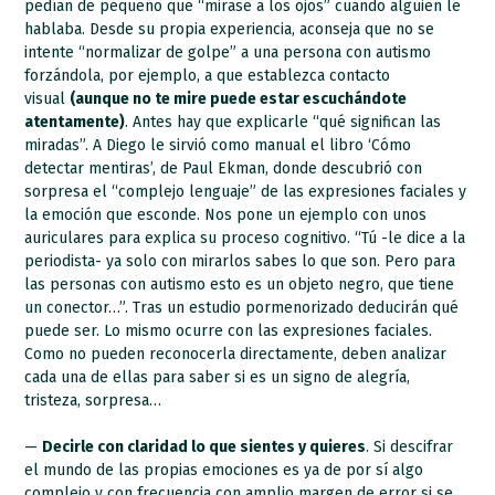
pedían de pequeño que “mirase a los ojos” cuando alguien le
hablaba. Desde su propia experiencia, aconseja que no se
intente “normalizar de golpe” a una persona con autismo
forzándola, por ejemplo, a que establezca contacto
visual
(aunque no te mire puede estar escuchándote
atentamente)
. Antes hay que explicarle “qué significan las
miradas”. A Diego le sirvió como manual el libro ‘Cómo
detectar mentiras’, de Paul Ekman, donde descubrió con
sorpresa el “complejo lenguaje” de las expresiones faciales y
la emoción que esconde. Nos pone un ejemplo con unos
auriculares para explica su proceso cognitivo. “Tú -le dice a la
periodista- ya solo con mirarlos sabes lo que son. Pero para
las personas con autismo esto es un objeto negro, que tiene
un conector…”. Tras un estudio pormenorizado deducirán qué
puede ser. Lo mismo ocurre con las expresiones faciales.
Como no pueden reconocerla directamente, deben analizar
cada una de ellas para saber si es un signo de alegría,
tristeza, sorpresa…
—
Decirle con claridad lo que sientes y quieres
. Si descifrar
el mundo de las propias emociones es ya de por sí algo
complejo y con frecuencia con amplio margen de error si se