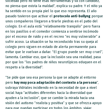
sociedad pero no tiene esas herramientas y va con candidez,
no piensa que exista la maldad”, explica su padre. Y el niño ya
ha sentido en su propia piel lo que eso representa. El año
pasado tuvieron que activar el
protocolo anti-bullyng
porque
unos compañeros llegaron a tirarle piedras en el patio del
colegio. En el aula está “relativamente tranquilo” pero fuera
en los pasillos o el comedor comienza a sentirse incómodo
por el exceso de ruido y en el recreo “es muy vulnerable” a
sufrir acoso. La situación se ha reconducido tras su queja al
colegio pero siguen en estado de alerta permanente para
evitar que le vuelvan a dañar. “El grupo puede ser muy cruel”,
lamenta. Cambiar eso, que la inclusión sea una realidad, pasa
por que los “los padres de niños neurotípicos eduquen en el
respeto a la diversidad”.
“Se pide que sea esa persona la que se adapte al entorno
pero
hay muy poca adaptación del contexto a la persona
“,
subraya Vidriales incidiendo en la necesidad de que a nivel
social haya “actitudes diferentes hacia la diversidad que
ayuden a la inclusión”, que se cambie la mirada hacia una
visión del autismo “realista y positiva” y que se ofrezca apoyo
para que puedan participar en todos los ámbitos, viajar,