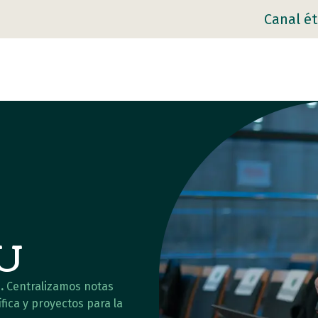
Canal ét
AU
.
Centralizamos notas
fica y proyectos para la