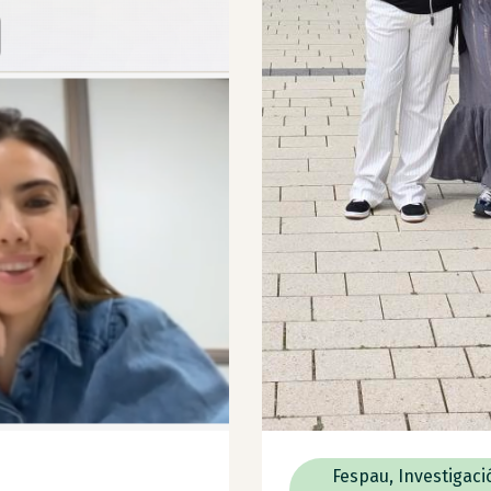
Fespau
,
Investigaci