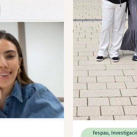
Fespau
,
Investigaci