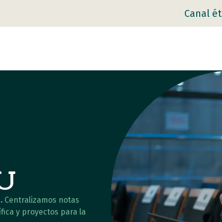
Canal ét
AU
.
Centralizamos notas
fica y proyectos para la