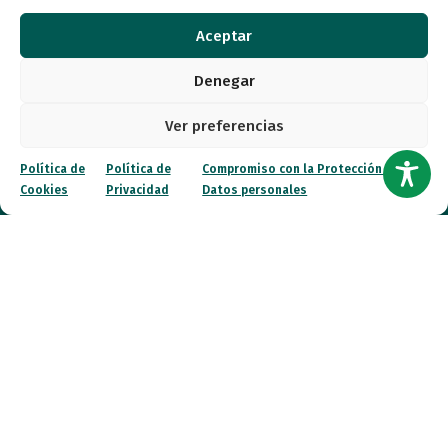
Autismo
Aceptar
Recursos
Denegar
Transparencia
Ver preferencias
Qué hacemos
Política de
Política de
Compromiso con la Protección de
Cookies
Privacidad
Datos personales
Noticias
Canal ético
Contacto
¡Colabora!