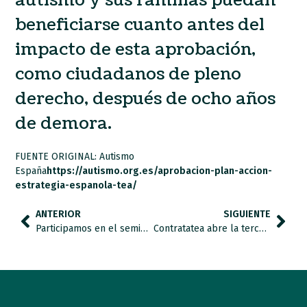
autismo y sus familias puedan
beneficiarse cuanto antes del
impacto de esta aprobación,
como ciudadanos de pleno
derecho, después de ocho años
de demora.
FUENTE ORIGINAL: Autismo
España
https://autismo.org.es/aprobacion-plan-accion-
estrategia-espanola-tea/
ANTERIOR
SIGUIENTE
Participamos en el seminario “El espectro autista: una mirada global a un trastorno multifactorial”
Contratatea abre la tercera edición del programa formativo de “Preparador/a Laboral especializado/a en trastorno del espectro del autismo”.