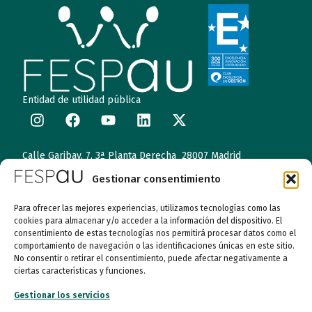
Entidad de utilidad pública
Calle Garibay, 7. 3ª Planta Derecha 28007 Madrid
Gestionar consentimiento
autismo@fespau.es
Para ofrecer las mejores experiencias, utilizamos tecnologías como las
Tlf.: 91 290 58 06
cookies para almacenar y/o acceder a la información del dispositivo. El
consentimiento de estas tecnologías nos permitirá procesar datos como el
comportamiento de navegación o las identificaciones únicas en este sitio.
Atención al Público
No consentir o retirar el consentimiento, puede afectar negativamente a
ciertas características y funciones.
Lunes a miércoles
Gestionar los servicios
09:00 a 16:00