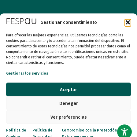
Quiénes somos
Gestionar consentimiento
Entidades
Para ofrecer las mejores experiencias, utilizamos tecnologías como las
cookies para almacenar y/o acceder a la información del dispositivo. El
Autismo
consentimiento de estas tecnologías nos permitirá procesar datos como el
comportamiento de navegación o las identificaciones únicas en este sitio.
No consentir o retirar el consentimiento, puede afectar negativamente a
Recursos
ciertas características y funciones.
Transparencia
Gestionar los servicios
Qué hacemos
Aceptar
Noticias
Denegar
Ver preferencias
Canal ético
Política de
Política de
Compromiso con la Protección de
Contacto
Cookies
Privacidad
Datos personales