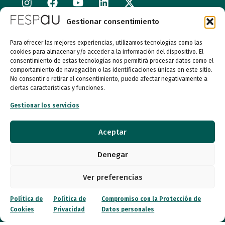
Gestionar consentimiento
Calle Garibay, 7. 3ª Planta Derecha 28007 Madrid
Para ofrecer las mejores experiencias, utilizamos tecnologías como las
autismo@fespau.es
cookies para almacenar y/o acceder a la información del dispositivo. El
consentimiento de estas tecnologías nos permitirá procesar datos como el
comportamiento de navegación o las identificaciones únicas en este sitio.
Tlf.: 91 290 58 06
No consentir o retirar el consentimiento, puede afectar negativamente a
ciertas características y funciones.
Atención al Público
Gestionar los servicios
Lunes a miércoles
Aceptar
09:00 a 16:00
Denegar
Jueves (online)
09:00 a 16:00
Ver preferencias
Viernes (online)
09:00 a 14:00
Política de
Política de
Compromiso con la Protección de
Cookies
Privacidad
Datos personales