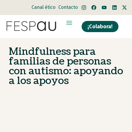
Canal ético
Contacto
¡Colabora!
Quiénes somos
Qué hacemos
Mindfulness para
familias de personas
con autismo: apoyando
a los apoyos