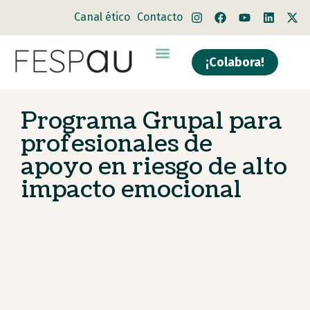
Canal ético
Contacto
¡Colabora!
Quiénes somos
Qué hacemos
Programa Grupal para
profesionales de
apoyo en riesgo de alto
impacto emocional