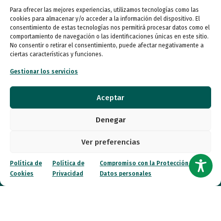
Para ofrecer las mejores experiencias, utilizamos tecnologías como las
Viernes (online)
cookies para almacenar y/o acceder a la información del dispositivo. El
09:00 a 14:00
consentimiento de estas tecnologías nos permitirá procesar datos como el
comportamiento de navegación o las identificaciones únicas en este sitio.
No consentir o retirar el consentimiento, puede afectar negativamente a
ciertas características y funciones.
Quiénes somos
Gestionar los servicios
Entidades
Aceptar
Autismo
Denegar
Recursos
Ver preferencias
Transparencia
Política de
Política de
Compromiso con la Protección de
Qué hacemos
Cookies
Privacidad
Datos personales
Noticias