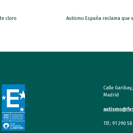
de cloro
Calle Garibay
Madrid
autismo@fe
Tlf.: 91 290 58