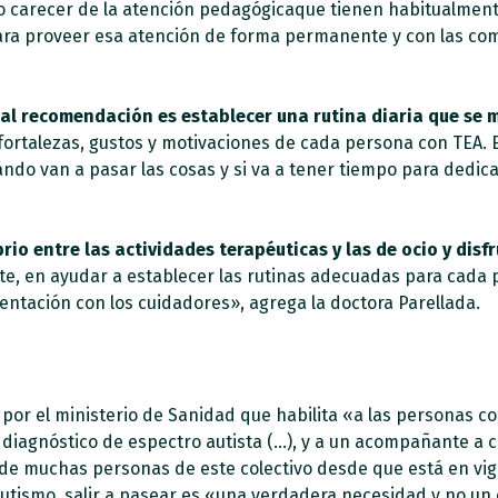
 carecer de la atención pedagógicaque tienen habitualmente
ra proveer esa atención de forma permanente y con las comp
pal recomendación es establecer una rutina diaria que se 
 fortalezas, gustos y motivaciones de cada persona con TEA. 
ándo van a pasar las cosas y si va a tener tiempo para dedica
rio entre las actividades terapéuticas y las de ocio y disf
nte, en ayudar a establecer las rutinas adecuadas para cada 
mentación con los cuidadores», agrega la doctora Parellada.
or el ministerio de Sanidad que habilita «a las personas c
agnóstico de espectro autista (…), y a un acompañante a cir
de muchas personas de este colectivo desde que está en vig
tismo, salir a pasear es «una verdadera necesidad y no un 