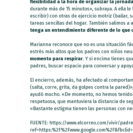
flexibilidad a la hora de organizar la jorna
durante más de 15 minutos», subraya. A ella le 
escribir) con otras de ejercicio motriz (baila
tareas sencillas del hogar. También salimos a a
tenga un entendimiento diferente de lo que 
Marianna reconoce que no es una situación fá
estrés más altos que los padres con niños neu
momento para respirar
. Y si encima tienes qu
padres, buscar espacio para conversar y apoy
El encierro, además, ha afectado al comportam
(salta, corre, grita, da golpes contra la pared)
ayudó mucho. «De momento, no hemos tenido ni
respetuosa, que mantuviera la distancia de seg
«Bastante estigma tienen las personas con ne
FUENTE: https://www.elcorreo.com/vivir/padr
ref=https:%2F%2Fwww.google.com%2F&fbcli