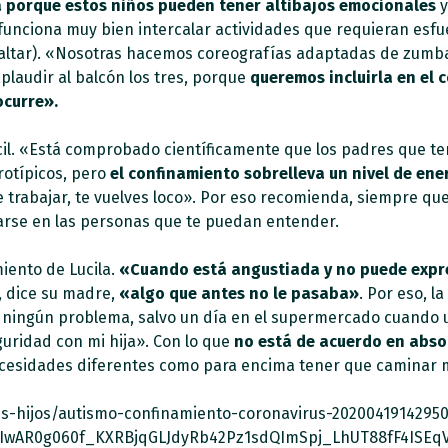
da porque estos niños pueden tener altibajos emocionales
y
funciona muy bien intercalar actividades que requieran esfuer
r, saltar). «Nosotras hacemos coreografías adaptadas de zumba
plaudir al balcón los tres, porque
queremos incluirla en el 
ocurre».
cil. «Está comprobado científicamente que los padres que 
rotípicos, pero
el confinamiento sobrelleva un nivel de ene
e trabajar, te vuelves loco». Por eso recomienda, siempre que
arse en las personas que te puedan entender.
iento de Lucila.
«Cuando está angustiada y no puede expre
», dice su madre,
«algo que antes no le pasaba»
. Por eso, l
ngún problema, salvo un día en el supermercado cuando una
uridad con mi hija». Con lo que
no está de acuerdo en absol
cesidades diferentes como para encima tener que caminar m
es-hijos/autismo-confinamiento-coronavirus-20200419142950
d=IwAR0g060f_KXRBjqGLJdyRb42Pz1sdQImSpj_LhUT88fF4ISE