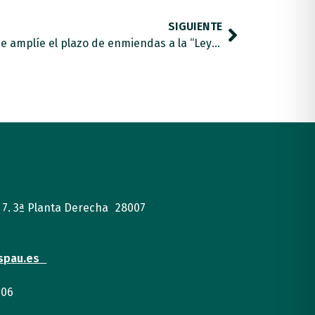
SIGUIENTE
Autismo España reclama que se amplíe el plazo de enmiendas a la “Ley de Educación” para no dejar fuera a las personas con autismo
, 7. 3ª Planta Derecha 28007
spau.es
 06