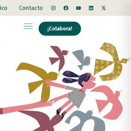
ico
Contacto
¡Colabora!