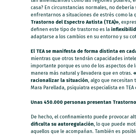
tan amenazantes como las regiones polares, e
casa? En circunstancias normales, no debería
enfrentarnos a situaciones de estrés como la 
Trastorno del Espectro Autista (TEA)»
, expre
definen este tipo de trastorno es la
inflexibil
adaptarse a los cambios en su entorno y su co
El TEA se manifesta de forma distinta en ca
mientras que otros tendrán capacidades intelec
importante porque es uno de los aspectos de 
manera más natural y llevadera que en otras.
«
racionalizar la situación
, algo que necesitan
Mara Parellada, psiquiatra especialista en TEA 
Unas 450.000 personas presentan Trastorno d
De hecho, el confinamiento puede provocar al
dificulta su autoregulación
, lo que puede mot
aquellos que le acompañan. También es posibl