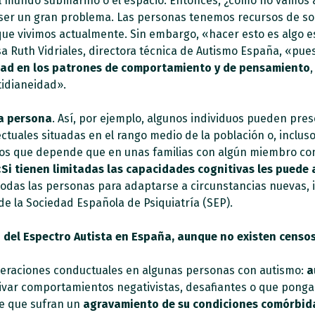
l mundo submarino o el espacio. Entonces, ¿cómo no vamos 
 ser un gran problema. Las personas tenemos recursos de so
que vivimos actualmente. Sin embargo, «hacer esto es algo e
sa Ruth Vidriales, directora técnica de Autismo España, «pue
idad en los patrones de comportamiento y de pensamiento
,
tidianeidad».
da persona
. Así, por ejemplo, algunos individuos pueden pre
tuales situadas en el rango medio de la población o, incluso
los que depende que en unas familias con algún miembro con
Si tienen limitadas las capacidades cognitivas les puede
 todas las personas para adaptarse a circunstancias nuevas, 
de la Sociedad Española de Psiquiatría (SEP).
el Espectro Autista en España, aunque no existen censos 
teraciones conductuales en algunas personas con autismo:
au
ivar comportamientos negativistas, desafiantes o que pongan 
e que sufran un
agravamiento de su condiciones comórbid