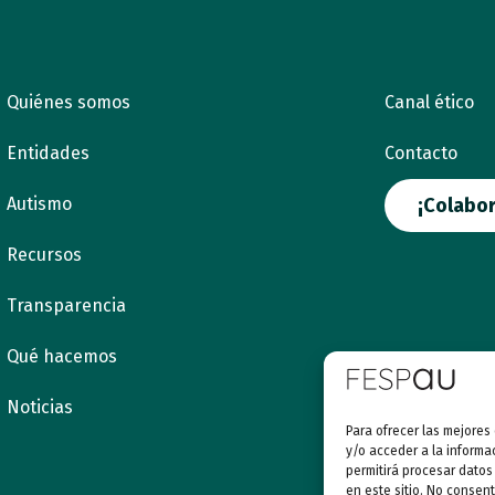
Quiénes somos
Canal ético
Entidades
Contacto
Autismo
¡Colabor
Recursos
Transparencia
Qué hacemos
Noticias
Para ofrecer las mejores
y/o acceder a la informa
permitirá procesar datos
en este sitio. No consent