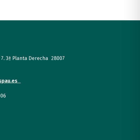
, 7. 3ª Planta Derecha 28007
spau.es
 06