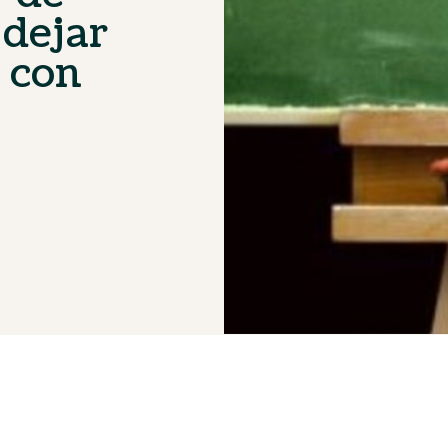
 dejar
s con