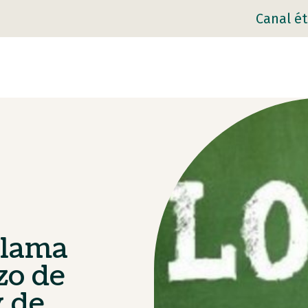
Canal ét
clama
zo de
y de