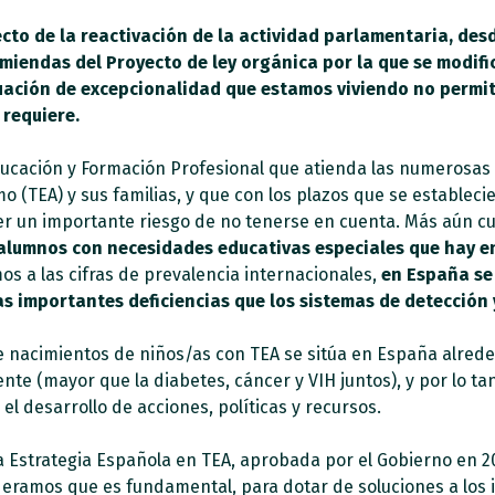
cto de la reactivación de la actividad parlamentaria, de
iendas del Proyecto de ley orgánica por la que se modific
ituación de excepcionalidad que estamos viviendo no permi
 requiere.
 Educación y Formación Profesional que atienda las numerosas
 (TEA) y sus familias, y que con los plazos que se establecie
er un importante riesgo de no tenerse en cuenta. Más aún 
 alumnos con necesidades educativas especiales que hay en
s a las cifras de prevalencia internacionales,
en España se
as importantes deficiencias que los sistemas de detección
 nacimientos de niños/as con TEA se sitúa en España alreded
ente (mayor que la diabetes, cáncer y VIH juntos), y por lo ta
l desarrollo de acciones, políticas y recursos.
a Estrategia Española en TEA, aprobada por el Gobierno en 2
eramos que es fundamental, para dotar de soluciones a los 