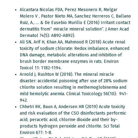
Alcantara Nicolas FDA, Perez Mesonero R, Melgar
Molero V , Pastor Nieto MA, Sanchez Herreros C, Ballano
Ruiz, A., … & De Eusebio Murillo E (2016) Irritant contact
dermatitis from” miracle mineral solution”. J Amer Acad
Dermatol 74(5): AB92-AB92).
Ali SN, Arif H, Khan AA, Mahmood R (2018) Acute renal
toxicity of sodium chlorate: Redox imbalance, enhanced
DNA damage, metabolic alterations and inhibition of
brush border membrane enzymes in rats. Environ
Toxicol 11: 1182-1194.
Arnold J, Rushton W (2018). The mineral miracle
disaster: accidental poisoning after use of 28% sodium
chlorite solution resulting in methemoglobinemia and
mild hemolytic anemia. Clinical Toxicology 56(10): 941-
942.
Chhetri RK, Baun A, Andersen HR (2019) Acute toxicity
and risk evaluation of the CSO disinfectants performic
acid, peracetic acid, chlorine dioxide and their by-
products hydrogen peroxide and chlorite. Sci Total
Environ 677: 1-8.