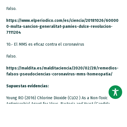
Falso.
https://www.elperiodico.com/es/ciencia/20181026/60000
0-multa-sancion-generalitat-pamies-dulce-revolucion-
7111204
10.- El MMS es eficaz contra el coronavirus
Falso.
https://maldita.es/malditaciencia/2020/02/28/remedios-
falsos-pseudociencias-coronavirus-mms-homeopatia/
Supuestas evidencias:
Young RO (2016) Chlorine Dioxide (CLO2 ) As a Non-Toxic
Antimicrobial Agent for Virus, Bacteria and Yeast (Candida
Albicans). Int J Vaccines Vaccin 2(6): 00052. DOI:
10.15406/ijvv.2016.02.00052