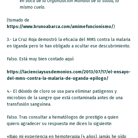
en boca de la Organización Mundial de la Salud, lo
mismo cuela
.
(tomado de
https://www.brunoabarca.com/amimefuncionismo/
)
3.- La Cruz Roja demostró la eficacia del MMS contra la malaria
en Uganda pero le han obligado a ocultar ese descubrimiento.
Falso. Está muy bien contado aquí:
https://lacienciaysusdemonios.com/2013/07/17/el-ensayo-
del-mms-contra-la-malaria-de-uganda-epilogo/
4.- El dióxido de cloro se usa para eliminar patógenos y
microbios de la sangre que está contaminada antes de una
transfusión sanguínea.
Falso. Tras consultar a hematólogos de prestigio a quien
quiero agradecer su respuesta me dicen lo siguiente:
«Bajo mi experiencia en hemoterapia (4 años), jamás he oído