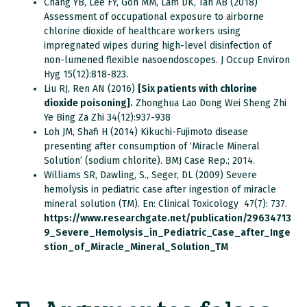
Chang YB, Lee FY, Goh MM, Lam DK, Tan AB (2018)
Assessment of occupational exposure to airborne
chlorine dioxide of healthcare workers using
impregnated wipes during high-level disinfection of
non-lumened flexible nasoendoscopes. J Occup Environ
Hyg 15(12):818-823.
Liu RJ, Ren AN (2016)
[Six patients with
chlorine
dioxide
poisoning].
Zhonghua Lao Dong Wei Sheng Zhi
Ye Bing Za Zhi 34(12):937-938
Loh JM, Shafi H (2014) Kikuchi-Fujimoto disease
presenting after consumption of ‘Miracle Mineral
Solution’ (sodium chlorite). BMJ Case Rep.; 2014.
Williams SR, Dawling, S., Seger, DL (2009) Severe
hemolysis in pediatric case after ingestion of miracle
mineral solution (TM). En: Clinical Toxicology 47(7): 737.
https://www.researchgate.net/publication/29634713
9_Severe_Hemolysis_in_Pediatric_Case_after_Inge
stion_of_Miracle_Mineral_Solution_TM