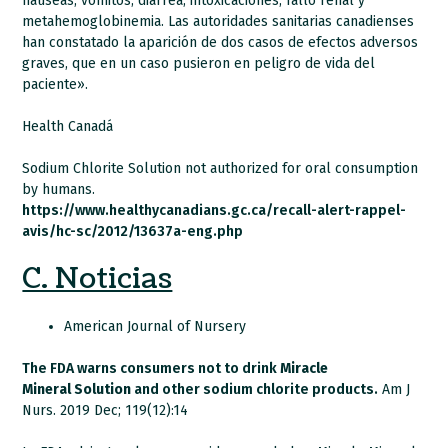
nauseas, vómitos, diarrea, intoxicaciones, fallo renal y
metahemoglobinemia. Las autoridades sanitarias canadienses
han constatado la aparición de dos casos de efectos adversos
graves, que en un caso pusieron en peligro de vida del
paciente».
Health Canadá
Sodium Chlorite Solution not authorized for oral consumption
by humans.
https://www.healthycanadians.gc.ca/recall-alert-rappel-
avis/hc-sc/2012/13637a-eng.php
C. Noticias
American Journal of Nursery
The FDA warns consumers not to drink
Miracle
Mineral
Solution
and other sodium chlorite products.
Am J
Nurs. 2019 Dec; 119(12):14