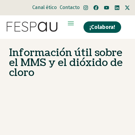
Canal ético
Contacto
¡Colabora!
Quiénes somos
Qué hacemos
Información útil sobre
el MMS y el dióxido de
cloro