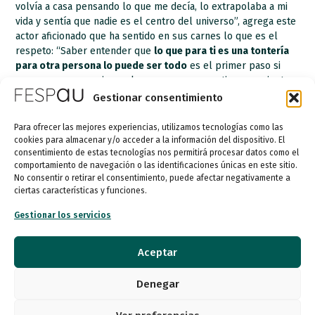
volvía a casa pensando lo que me decía, lo extrapolaba a mi
vida y sentía que nadie es el centro del universo”, agrega este
actor aficionado que ha sentido en sus carnes lo que es el
respeto: “Saber entender que
lo que para ti es una tontería
para otra persona lo puede ser todo
es el primer paso si
queremos conseguir que las personas con autismo se sientan
integradas en la sociedad”, finaliza el propio Herrera.
Gestionar consentimiento
FUENTE: https://www.publico.es/sociedad/autismo-
Para ofrecer las mejores experiencias, utilizamos tecnologías como las
incertidumbre-confinamiento-personas-autismo-retrocedan-
cookies para almacenar y/o acceder a la información del dispositivo. El
consentimiento de estas tecnologías nos permitirá procesar datos como el
avances.html
comportamiento de navegación o las identificaciones únicas en este sitio.
No consentir o retirar el consentimiento, puede afectar negativamente a
ANTERIOR
SIGUIENTE
ciertas características y funciones.
Autismo España reclama que se amplíe el plazo de enmiendas a la “Ley de Educación” para no dejar fuera a las personas con autismo
Día de las trabajadoras y trabajadores
Gestionar los servicios
Aceptar
Denegar