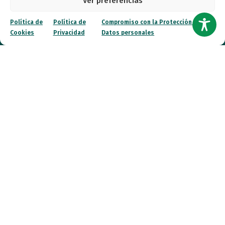
Ver preferencias
Política de
Política de
Compromiso con la Protección de
Cookies
Privacidad
Datos personales
Entidad de utilidad pública
Calle Garibay, 7. 3ª Planta Derecha 28007 Madrid
autismo@fespau.es
Tlf.: 91 290 58 06
Atención al Público
Lunes a miércoles
09:00 a 16:00
Jueves (online)
09:00 a 16:00