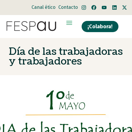
Canal ético
Contacto
¡Colabora!
Quiénes somos
Qué hacemos
Día de las trabajadoras
y trabajadores