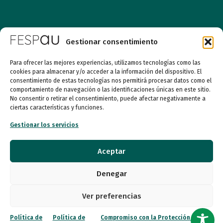
Quiénes somos
Gestionar consentimiento
Entidades
Para ofrecer las mejores experiencias, utilizamos tecnologías como las
cookies para almacenar y/o acceder a la información del dispositivo. El
Autismo
consentimiento de estas tecnologías nos permitirá procesar datos como el
comportamiento de navegación o las identificaciones únicas en este sitio.
No consentir o retirar el consentimiento, puede afectar negativamente a
Recursos
ciertas características y funciones.
Transparencia
Gestionar los servicios
Qué hacemos
Aceptar
Noticias
Denegar
Ver preferencias
Canal ético
Política de
Política de
Compromiso con la Protección de