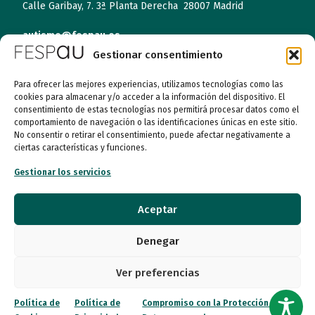
Calle Garibay, 7. 3ª Planta Derecha 28007 Madrid
autismo@fespau.es
Gestionar consentimiento
Tlf.: 91 290 58 06
Para ofrecer las mejores experiencias, utilizamos tecnologías como las
cookies para almacenar y/o acceder a la información del dispositivo. El
Atención al Público
consentimiento de estas tecnologías nos permitirá procesar datos como el
comportamiento de navegación o las identificaciones únicas en este sitio.
No consentir o retirar el consentimiento, puede afectar negativamente a
Lunes a miércoles
ciertas características y funciones.
09:00 a 16:00
Gestionar los servicios
Jueves (online)
09:00 a 16:00
Aceptar
Viernes (online)
Denegar
09:00 a 14:00
Ver preferencias
Quiénes somos
Política de
Política de
Compromiso con la Protección de