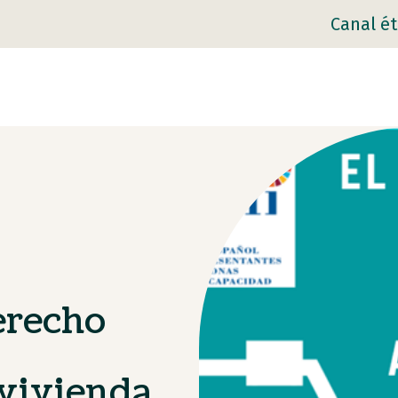
Canal ét
erecho
 vivienda