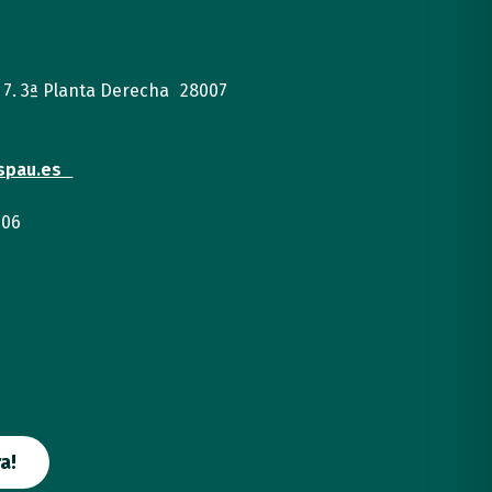
, 7. 3ª Planta Derecha 28007
spau.es
 06
a!