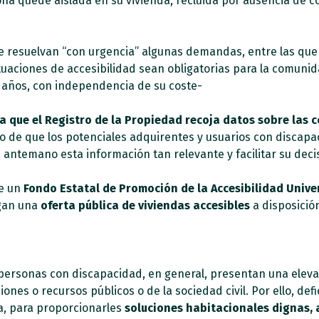
na quede aislada en su vivienda, recluida por ausencia de co
se resuelvan “con urgencia” algunas demandas, entre las qu
tuaciones de accesibilidad sean obligatorias para la comuni
 años, con independencia de su coste-
a que el Registro de la Propiedad recoja datos sobre las c
vo de que los potenciales adquirentes y usuarios con discapa
antemano esta información tan relevante y facilitar su dec
e un
Fondo Estatal de Promoción de la Accesibilidad Unive
gan una
oferta pública de viviendas accesibles
a disposició
personas con discapacidad, en general, presentan una eleva
ciones o recursos públicos o de la sociedad civil. Por ello,
da, para proporcionarles
soluciones habitacionales dignas, 