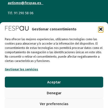
autismo@fespau.es
Tlf.: 91 290 58 06
Atención al Público
Gestionar consentimiento
Lunes a miércoles
Para ofrecer las mejores experiencias, utilizamos tecnologías como las
09:00 a 16:00
cookies para almacenar y/o acceder a la información del dispositivo. El
consentimiento de estas tecnologías nos permitirá procesar datos como el
comportamiento de navegación o las identificaciones únicas en este sitio.
Jueves (online)
No consentir o retirar el consentimiento, puede afectar negativamente a
09:00 a 16:00
ciertas características y funciones.
Viernes (online)
Gestionar los servicios
09:00 a 14:00
Aceptar
Quiénes somos
Denegar
Entidades
Ver preferencias