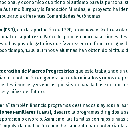
mocional y económico que tiene el autismo para la persona, su
n Autismo Burgos y la Fundación Miradas, el proyecto ha ide
impulsarlo a diferentes Comunidades Autónomas.
o (FSG),
con la aportación de IRPF, promueve el éxito escolar 
ional de la pobreza. Para ello, pone en marcha acciones des
studios postobligatorios que favorezcan un futuro en igual
se tiempo, 1.300 alumnos y alumnas han obtenido el título de
ederación de Mujeres Progresistas
que está trabajando en u
iar a la población en general y a determinados grupos de pr
s testimonios y vivencias que sirvan para la base del docume
os y niñas del futuro.
daria” también financia programas destinados a ayudar a las
iones Familiares (UNAF),
desarrolla programas dirigidos a se
paración o divorcio. Asimismo, las familias con hijos e hij
AF impulsa la mediación como herramienta para potenciar las 