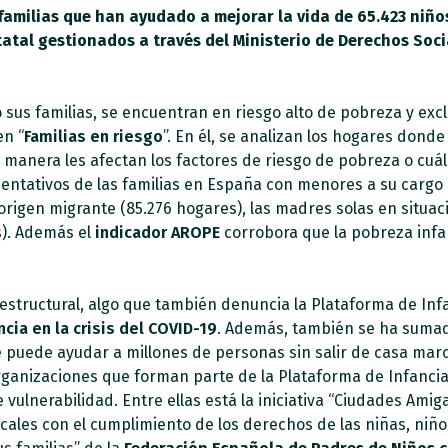
familias que han ayudado a mejorar la vida de 65.423 niños 
atal gestionados a través del Ministerio de Derechos Soci
sus familias, se encuentran en riesgo alto de pobreza y excl
en “
Familias en riesgo
”. En él, se analizan los hogares dond
 manera les afectan los factores de riesgo de pobreza o cuál
sentativos de las familias en España con menores a su cargo 
origen migrante (85.276 hogares), las madres solas en situaci
s). Además el
indicador AROPE
corrobora que la pobreza infa
structural, algo que también denuncia la Plataforma de Infa
cia en la crisis del COVID-19
. Además, también se ha sumad
e puede ayudar a millones de personas sin salir de casa marc
s organizaciones que forman parte de la Plataforma de Infan
e vulnerabilidad. Entre ellas está la iniciativa “Ciudades Amig
cales con el cumplimiento de los derechos de las niñas, niñ