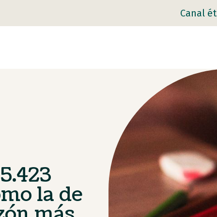
Canal ét
65.423
omo la de
azón más