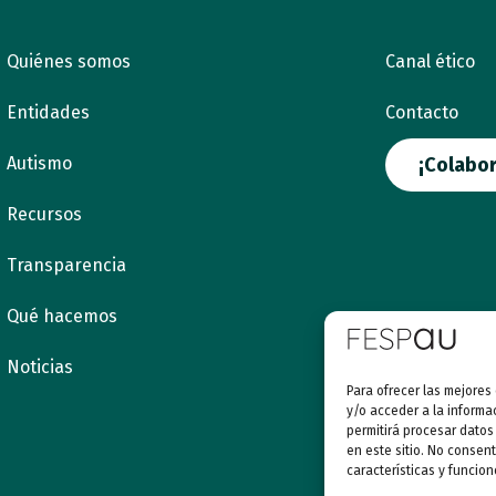
Quiénes somos
Canal ético
Entidades
Contacto
Autismo
¡Colabor
Recursos
Transparencia
Qué hacemos
Noticias
Para ofrecer las mejores
y/o acceder a la informa
permitirá procesar datos
en este sitio. No consent
características y funcion