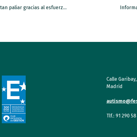
Las dificultades del confinamiento se intentan paliar gracias al esfuerzo combinado de familias y profesionales
Informa
Calle Garibay
Madrid
autismo@fe
Tlf.: 91 290 58