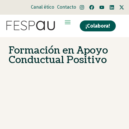
Canal ético
Contacto
¡Colabora!
Quiénes somos
Qué hacemos
Formación en Apoyo
Conductual Positivo