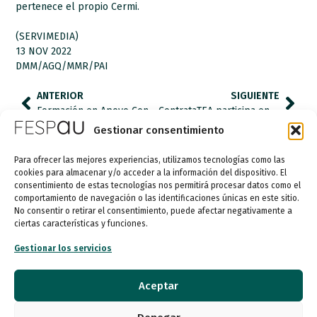
pertenece el propio Cermi.
(SERVIMEDIA)
13 NOV 2022
DMM/AGQ/MMR/PAI
ANTERIOR
SIGUIENTE
Formación en Apoyo Conductual Positivo
ContrataTEA participa en la ‘XIII FERIA DE EMPLEO PARA PERSONAS CON DISCAPACIDAD’ de la Comunidad de Madrid.
Gestionar consentimiento
Para ofrecer las mejores experiencias, utilizamos tecnologías como las
cookies para almacenar y/o acceder a la información del dispositivo. El
consentimiento de estas tecnologías nos permitirá procesar datos como el
comportamiento de navegación o las identificaciones únicas en este sitio.
No consentir o retirar el consentimiento, puede afectar negativamente a
ciertas características y funciones.
Gestionar los servicios
Aceptar
Entidad de utilidad pública