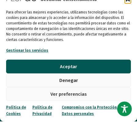
Lunes a miércoles
09:00 a 16:00
Para ofrecer las mejores experiencias, utilizamos tecnologías como las
cookies para almacenar y/o acceder a la información del dispositivo. El
Jueves (online)
consentimiento de estas tecnologías nos permitirá procesar datos como el
09:00 a 16:00
comportamiento de navegación o las identificaciones únicas en este sitio.
No consentir o retirar el consentimiento, puede afectar negativamente a
ciertas características y funciones.
Viernes (online)
09:00 a 14:00
Gestionar los servicios
Aceptar
Quiénes somos
Denegar
Entidades
Ver preferencias
Autismo
Política de
Política de
Compromiso con la Protección de
Recursos
Cookies
Privacidad
Datos personales
Transparencia