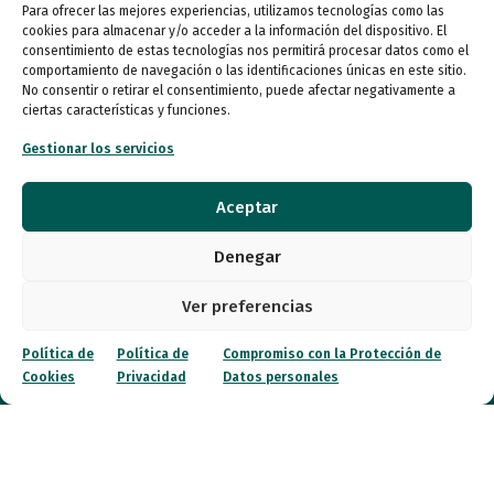
autismo@fespau.es
Para ofrecer las mejores experiencias, utilizamos tecnologías como las
cookies para almacenar y/o acceder a la información del dispositivo. El
consentimiento de estas tecnologías nos permitirá procesar datos como el
Tlf.: 91 290 58 06
comportamiento de navegación o las identificaciones únicas en este sitio.
No consentir o retirar el consentimiento, puede afectar negativamente a
ciertas características y funciones.
Atención al Público
Gestionar los servicios
Lunes a miércoles
09:00 a 16:00
Aceptar
Jueves (online)
Denegar
09:00 a 16:00
Ver preferencias
Viernes (online)
09:00 a 14:00
Política de
Política de
Compromiso con la Protección de
Cookies
Privacidad
Datos personales
Quiénes somos
Entidades