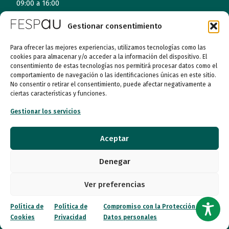
09:00 a 16:00
Jueves (online)
Gestionar consentimiento
09:00 a 16:00
Para ofrecer las mejores experiencias, utilizamos tecnologías como las
Viernes (online)
cookies para almacenar y/o acceder a la información del dispositivo. El
consentimiento de estas tecnologías nos permitirá procesar datos como el
09:00 a 14:00
comportamiento de navegación o las identificaciones únicas en este sitio.
No consentir o retirar el consentimiento, puede afectar negativamente a
ciertas características y funciones.
Quiénes somos
Gestionar los servicios
Entidades
Aceptar
Autismo
Denegar
Recursos
Ver preferencias
Transparencia
Política de
Política de
Compromiso con la Protección de
Cookies
Privacidad
Datos personales
Qué hacemos