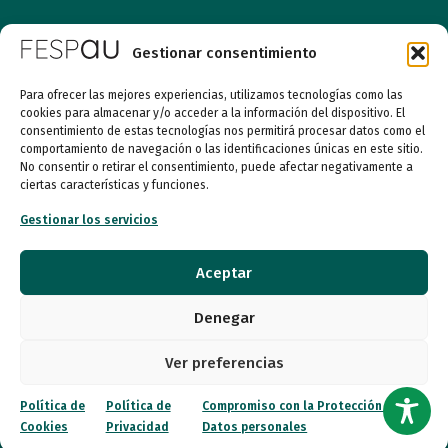
Gestionar consentimiento
Para ofrecer las mejores experiencias, utilizamos tecnologías como las
cookies para almacenar y/o acceder a la información del dispositivo. El
consentimiento de estas tecnologías nos permitirá procesar datos como el
comportamiento de navegación o las identificaciones únicas en este sitio.
Entidad de utilidad pública
No consentir o retirar el consentimiento, puede afectar negativamente a
ciertas características y funciones.
Gestionar los servicios
Calle Garibay, 7. 3ª Planta Derecha 28007 Madrid
Aceptar
autismo@fespau.es
Denegar
Tlf.: 91 290 58 06
Ver preferencias
Atención al Público
Política de
Política de
Compromiso con la Protección de
Cookies
Privacidad
Datos personales
Lunes a miércoles