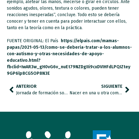
ejemplo, aletear las manos, mecerse o girar en círculos. Ante
sonidos agudos, olores, textura o colores, pueden tener
reacciones inesperadas”, concluye. Todo esto se debería
conocer y tener en cuenta para poder interactuar con ellos,
tanto en la teoría como en la práctica.
FUENTE ORIGINAL: El País
https://elpais.com/mamas-
papas/2021-05-13/como-se-deberia-tratar-a-los-alumnos-
con-autismo-y-otras-necesidades-de-apoyo-
educativo.html?
fbclid=IwAR3w_gH0vG6v_nuEt79NZDgIIi9cxDVIHFdLPQIZtey
9GP6lp8CG5OP8N3E
ANTERIOR
SIGUIENTE
Jornada de formación sobre legislación en TEA organizada por la asociación SuresTEA.
Nacer en una u otra comunidad condiciona la calidad de los servicios de atención temprana a los que puede acceder un/a menor con autismo