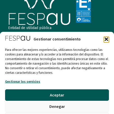
Entidad de utilidad pública
Gestionar consentimiento
Calle Garibay, 7. 3ª Planta Derecha 28007 Madrid
Para ofrecer las mejores experiencias, utilizamos tecnologías como las
cookies para almacenar y/o acceder a la información del dispositivo. El
autismo@fespau.es
consentimiento de estas tecnologías nos permitirá procesar datos como el
comportamiento de navegación o las identificaciones únicas en este sitio.
No consentir o retirar el consentimiento, puede afectar negativamente a
Tlf.: 91 290 58 06
ciertas características y funciones.
Gestionar los servicios
Atención al Público
Aceptar
Lunes a miércoles
09:00 a 16:00
Denegar
Jueves (online)