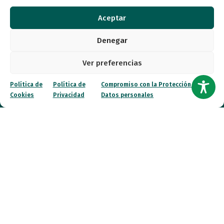
Aceptar
Calle Garibay, 7. 3ª Planta Derecha 28007 Madrid
Denegar
autismo@fespau.es
Ver preferencias
Tlf.: 91 290 58 06
Política de
Política de
Compromiso con la Protección de
Cookies
Privacidad
Datos personales
Atención al Público
Lunes a miércoles
09:00 a 16:00
Jueves (online)
09:00 a 16:00
Viernes (online)
09:00 a 14:00